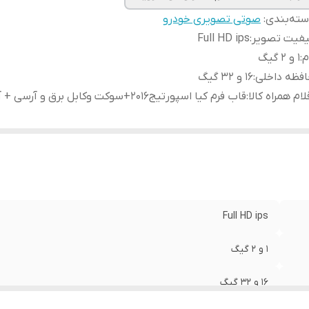
ته‌بندی
:
صوتی تصویری خودرو
یفیت تصویر
:
Full HD ips
م
:
1 و 2 گیگ
فظه داخلی
:
16 و 32 گیگ
لام همراه کالا
:
قاب فرم کیا اسپورتیج2016+سوکت وکابل برق و آرسی + آنتن Gps
Full HD ips
1 و 2 گیگ
16 و 32 گیگ