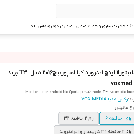
گاه های بدنسازی و هوازی
صوتی تصویری خودرو
تماس با ما
مانیتور11 اینچ اندروید کیا اسپورتیج2016 مدلT3L برند
voxmedi
Monitor 11 inch android Kia Sportage 2016 model T3L voxmedia bra
ند:
وکس مدیا VOX MEDIA
ع مانیتور
رام 1 حافظه 16
رام 2 حافظه 32
رام 2 حافظه 32 کارپلیدار و اتواندروید