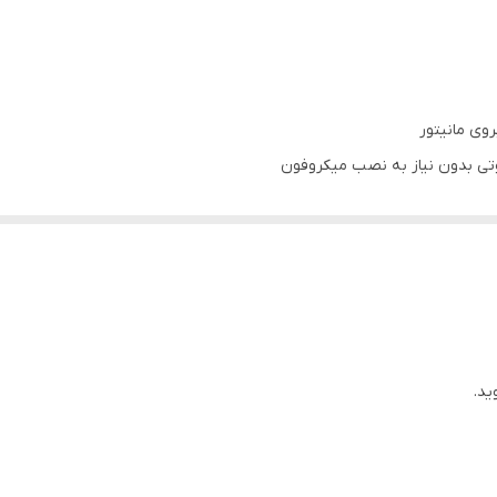
قاب فرم کیا اسپورتیج2016+سوکت وکابل برق و آرسی + آنتن Gps
روی مانیتور
تی بدون نیاز به نصب میکروفون
مانیتور)
 سیم کشی خودرو شما
ید.
یون آنتن واتساپ تلگرام و ... از اپ استور بصورت رایگان