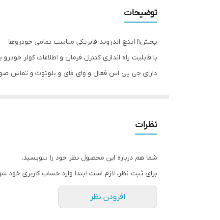
اقلام همراه کالا
توضیحات
پخش11 اینچ اندروید فابریکی مناسب تمامی خودروها
با قابلیت راه اندازی کنترل فرمان و اطلاعات کولر خودرو ب
دارای جی پی اس فعال و وای فای و بلوتوث و تماس صو
سیستم عامل اندروید12 میباشد و دارای کیفیت تصویر فول اچ دی و ips میباشد
دارای 2 پورت usb قوی جهت شارژ کردن موبایل و پخش موسیقی
قابلیت نصب دوربین دنده عقب و دوربین جلو و 360 درجه
نظرات
16باند لول اکولایزر دارد و سیستم خروجی 6 ولتی میباشد
قابلیت آپشن میرولینک دارد (انتقال تصویر گوشی بروی 
شما هم درباره این محصول نظر خود را بنویسید.
سوکت های خروجی فابریک میباشد بجهت عدم تداخل در
برای ثبت نظر، لازم است ابتدا وارد حساب کاربری خود شو
حافظه داخلی 16 و 32 گیگ و رام 1و 2 گیگ در دومدل قابل عرضه است
افزودن نظر
قابلیت نصب و پخش برنامه هایی نظیر اسنپ راننده تلویب
نمونه های نصب شده در گالری قابل نمایش است