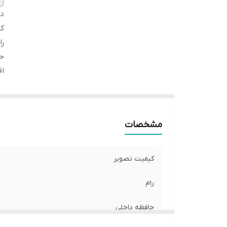
دس
ک
را
حا
اق
مشخصات
کیفیت تصویر
رام
حافظه داخلی