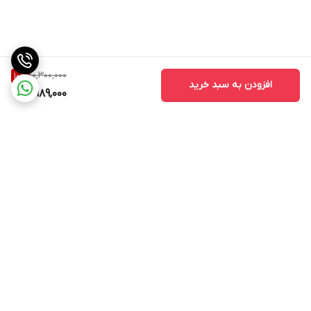
10,300,000
10
%
افزودن به سبد خرید
9,189,000
برگشت به بالا