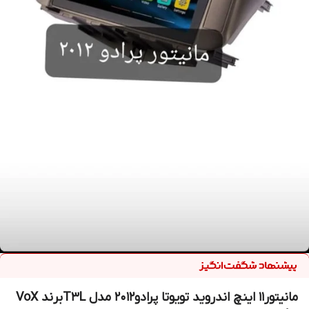
مانیتور11 اینچ اندروید تویوتا پرادو2012 مدل T3Lبرند VoX