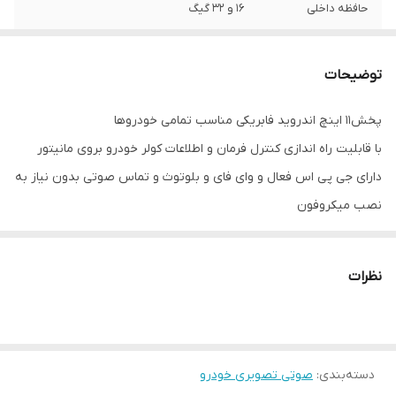
حافظه داخلی
16 و 32 گیگ
اقلام همراه کالا
قاب فرم تویوتا پرادو2012 + کابل و سوکت برق و
آرسی + آنتن Gps
توضیحات
پخش11 اینچ اندروید فابریکی مناسب تمامی خودروها
با قابلیت راه اندازی کنترل فرمان و اطلاعات کولر خودرو بروی مانیتور
دارای جی پی اس فعال و وای فای و بلوتوث و تماس صوتی بدون نیاز به
نصب میکروفون
سیستم عامل اندروید12 میباشد و دارای کیفیت تصویر فول اچ دی و ips
میباشد
نظرات
دارای 2 پورت usb قوی جهت شارژ کردن موبایل و پخش موسیقی
قابلیت نصب دوربین دنده عقب و دوربین جلو و 360 درجه
16باند لول اکولایزر دارد و سیستم خروجی 6 ولتی میباشد
دسته‌بندی
:
صوتی تصویری خودرو
قابلیت آپشن میرولینک دارد (انتقال تصویر گوشی بروی مانیتور)