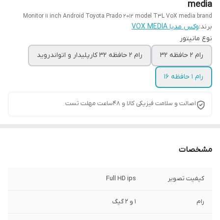
media
Monitor 11 inch Android Toyota Prado 2012 model T3L VoX media brand
برند:
وکس مدیا VOX MEDIA
نوع مانیتور
رام 2 حافظه 32
رام 2 حافظه 32 کارپلیدار و اتواندروید
رام 1 حافظه 16
اصالت و سلامت فیزیکی کالا و 48ساعت مهلت تست
مشخصات
کیفیت تصویر
Full HD ips
رام
1 و 2 گیگ