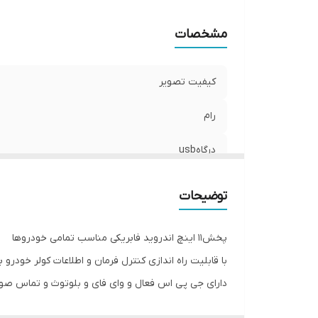
مشخصات
کیفیت تصویر
رام
درگاهusb
حافظه داخلی
توضیحات
تماس صوتی و میکروفون خودکار
پخش11 اینچ اندروید فابریکی مناسب تمامی خودروها
بلوتوث
با قابلیت راه اندازی کنترل فرمان و اطلاعات کولر خودرو ب
دارای جی پی اس فعال و وای فای و بلوتوث و تماس صو
اقلام همراه کالا
سیستم عامل اندروید12 میباشد و دارای کیفیت تصویر فول اچ دی و ips میباشد