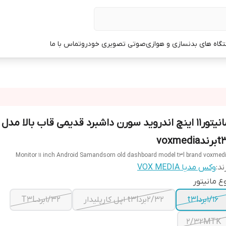
گاه های بدنسازی و هوازی
صوتی تصویری خودرو
تماس با ما
مانیتور11 اینچ اندروید سورن داشبرد قدیمی قاب بالا مدل
ندvoxmedia
Monitor 11 inch Android Samandsorn old dashboard model t3l brand voxmed
ند:
وکس مدیا VOX MEDIA
ع مانیتور
1/16بردt3l
2/32بردt3l اپل کارپلیدار
1/32بردT3L
2/32MTK