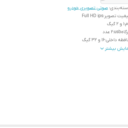
ته‌بندی
:
صوتی تصویری خودرو
یفیت تصویر
:
Full HD ips
م
:
1 و 2 گیگ
گاهusb
:
2 عدد
فظه داخلی
:
16 و 32 گیگ
اس صوتی و میکروفون خودکار
:
دارد
مایش بیشتر
وتوث
:
دارد
لام همراه کالا
:
قاب فرم سورن داشبردقدیمی+کابل برق+کابل آرسی+آنتن S
Wi
:
دارد
GP
:
دارد