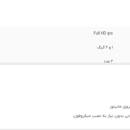
Full HD ips
1 و 2 گیگ
2 عدد
16 و 32 گیگ
دارد
دارد
روی مانیتور
تی بدون نیاز به نصب میکروفون
قاب فرم سورن داشبردقدیمی+کابل برق+کابل آرسی+آنتن GPS