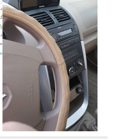
دس
ک
را
در
حا
تم
ن
بل
اق
Fi
S