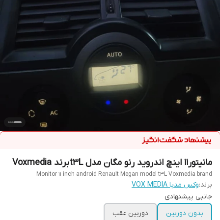
مانیتور11 اینچ اندروید رنو مگان مدل t3Lبرند Voxmedia
Monitor 11 inch android Renault Megan model t3L Voxmedia brand
برند:
وکس مدیا VOX MEDIA
جانبی پیشنهادی
بدون دوربین
دوربین عقب