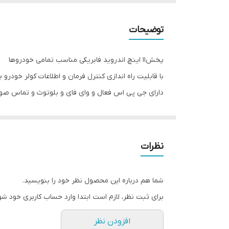
درگاهusb
توضیحات
حافظه داخلی
پخش11 اینچ اندروید فابریکی مناسب تمامی خودروها
تماس صوتی و میکروفون خودکار
با قابلیت راه اندازی کنترل فرمان و اطلاعات کولر خودرو ب
دارای جی پی اس فعال و وای فای و بلوتوث و تماس صو
بلوتوث
سیستم عامل اندروید12 میباشد و دارای کیفیت تصویر فول اچ دی و ips میباشد
اندازه صفحه نمایش
دارای 2 پورت usb قوی جهت شارژ کردن موبایل و پخش موسیقی
قابلیت نصب دوربین دنده عقب و دوربین جلو و 360 درجه
اقلام همراه
نظرات
16باند لول اکولایزر دارد و سیستم خروجی 6 ولتی میباشد
WiFi
قابلیت آپشن میرولینک دارد (انتقال تصویر گوشی بروی 
شما هم درباره این محصول نظر خود را بنویسید.
سوکت های خروجی فابریک میباشد بجهت عدم تداخل در
GPS
برای ثبت نظر، لازم است ابتدا وارد حساب کاربری خود شو
حافظه داخلی 16 و 32 گیگ و رام 1و 2 گیگ در دومدل قابل عرضه است
افزودن نظر
قابلیت نصب و پخش برنامه هایی نظیر اسنپ راننده تلویب