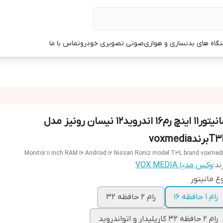
گاه های بدنسازی و هوازی
صوتی تصویری خودرو
تماس با ما
مانیتور11 اینچ رم16 اندروید12 نیسان رونیز مدل
رندvoxmedia
Monitor 11 inch RAM 16 Android 12 Nissan Roniz model T3L brand voxmed
ند:
وکس مدیا VOX MEDIA
ع مانیتور
رام 1 حافظه 16
رام 2 حافظه 32
رام 2 حافظه 32 کارپلیدار و اتواندروید