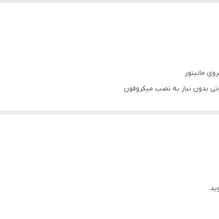
2 عدد
16 و 32 گیگ
دارد
روی مانیتور
تی بدون نیاز به نصب میکروفون
دارد
11 اینچ
قاب فرم رونیز+کابل برق+سوکت فابریک+کابل آرسی+آنتن Gps
دارد
مانیتور)
 سیم کشی خودرو شما
دارد
ید.
یون آنتن واتساپ تلگرام و ... از اپ استور بصورت رایگان