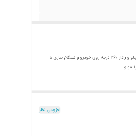
مانیتور 11 اینچ خودرو سمند سورن با رم 2 و 1 و حافظه داخلی 16 و 32 گیگ و کیفیت تصویر فول اچ دی با قابلیت نصب دوربین عقب و جلو و رادار 360 درجه روی خودرو و همگام سازی با
افزودن نظر