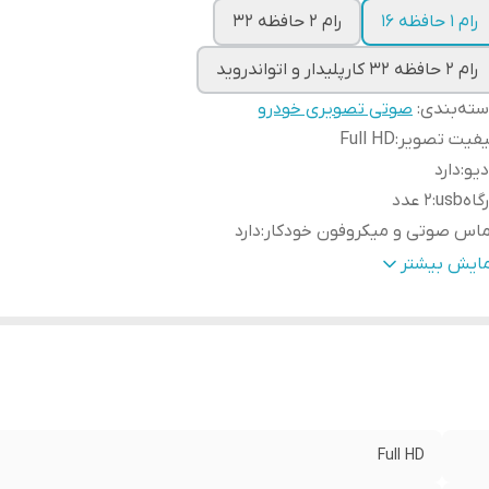
رام 1 حافظه 16
رام 2 حافظه 32
رام 2 حافظه 32 کارپلیدار و اتواندروید
ته‌بندی
:
صوتی تصویری خودرو
یفیت تصویر
:
Full HD
دیو
:
دارد
گاهusb
:
2 عدد
اس صوتی و میکروفون خودکار
:
دارد
وتوث
:
دارد
مایش بیشتر
دروید
:
12
GP
:
دارد
دازه مانیتور
:
11 اینچ
یز تصویر
:
۹ اینچ
Wi
:
دارد
لام همراه
قاب فرم مخصوص +پک آر سی + سوکت برق فابریک+کنبا
Full HD
لا
:
های USB+آنتن GPS