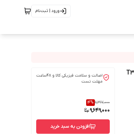
ورود | ثبت‌نام
اندروید سمند سورن و سورن پلاس مدل T3L
اصالت و سلامت فیزیکی کالا و 48ساعت
مهلت تست
14
%
11,317,000
9,649,000
افزودن به سبد خرید