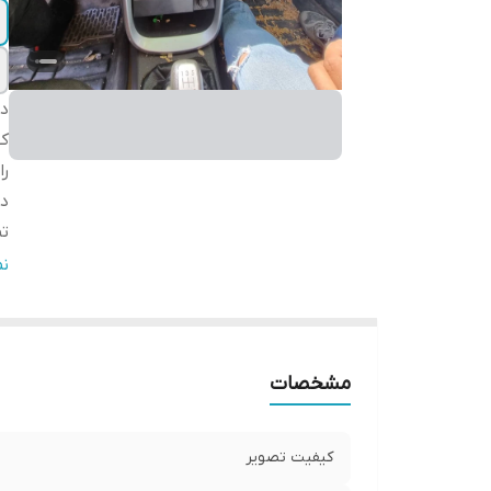
دس
ک
را
در
تم
بل
ن
ان
S
ان
مشخصات
سا
Fi
اق
کیفیت تصویر
کا