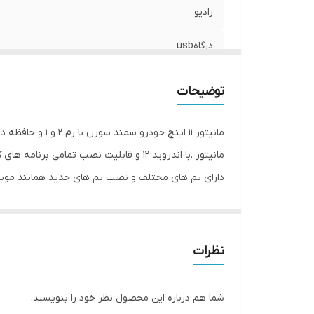
رادیو
درگاهusb
تماس صوتی و میکروفون خودکار
توضیحات
بلوتوث
اندروید
مانیتور .با اندروید 12 و قابلیت نصب تمامی برنامه های کاربردی برای خودرو مثل ویز.اسنپ.بلد.واتساپ.تلگرام.موزیک پلیر.رادیو جوان.فیلیمو و...
دارای تم های مختلف و نصب تم های جدید همانند موبا
GPS
دارای قابلیت نمایش اطلاعات کولر بروی مانیتور(قیمت 
اندازه مانیتور
دارای قابلیت همگام سازی اینترفیس بروی موزیک پلیر م
دارای وای فای و جی پی اس و رادیو
سایز تصویر
نظرات
دارای سوکت فابریک بدون نیاز به سیم کشی با نصب آس
WiFi
شما هم درباره این محصول نظر خود را بنویسید.