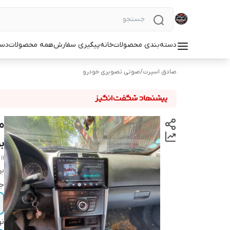
دسته‌بندی محصولات
خانه
پیگیری سفارش
همه محصولات
دست
صادق اسپرت
/
صوتی تصویری خودرو
ب
11 inch Android Samand Soren and Soren Plus T3L monitor brand mediatech
بر
جا
نو