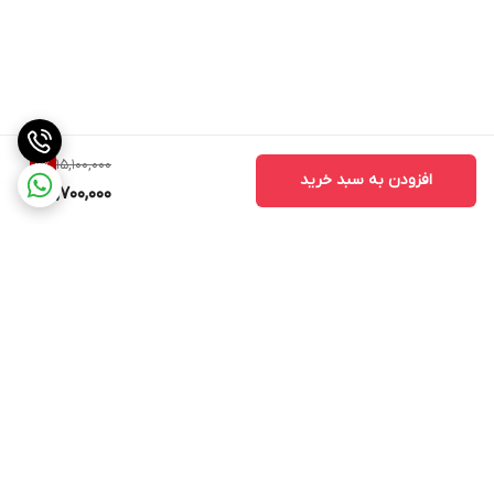
15,100,000
9
%
افزودن به سبد خرید
13,700,000
برگشت به بالا