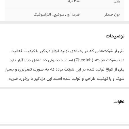
وزن
300 گرم
نوع حسگر
ضربه ای , سوئیچ , آلتراسونیک
نوع باتری
نیم قلمی (AAA)
توضیحات
میزان برد
1500 متر
یکی از شرکت‌هایی که در زمینه‌ی تولید انواع دزدگیر با کیفیت فعالیت
ابعاد بسته‌بندی
90x150x300 سانتی‌متر
دارد، شرکت «چیتا» (Cheetah) است. محصولی که مقابل شما قرار دارد
اقلام همراه
دو عدد ریموت تصویری دو عدد قاب ریموت
یکی از انواع تولید شده در این شرکت بوده که به صورت تصویری و بسیار
سنسور شوک کیت اصلی شاسی کاپوت دسته
شیک و با کیفیت طراحی و تولید شده است. این دزدگیر با برخورد ضربه
سیم کشی آنتن افزایش برد ریموت ها نشانگر
LED دو عدد باتری نیم قلمی آژیر دفترچه
به خودرو صاحب آن را با آژیر خودرو و همچنین آلارم و لرزش ریموت
راهنمای نصب فارسی
مطلع می‌کند و قسمت ضربه دیده را در ریموت نشان می دهد. این
نظرات
محصول دارای یک عدد ریموت اضافه (تصویری)، آژیر داخل محفظه
ابعاد
110x90x30 میلی‌متر
موتور خودرو و مجموعه کامل سیم کشی مورد نیاز است. از دیگر
ویژگی‌های این محصول می‌توان به جلوگیری از سرقت خودرو، حفاظت از