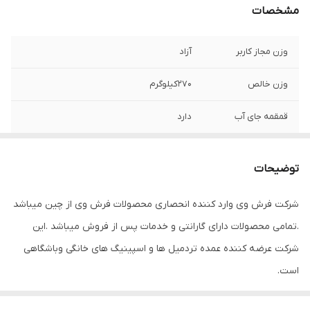
مشخصات
وزن مجاز کاربر
آزاد
وزن خالص
270کیلوگرم
قمقمه جای آب
دارد
قدرت
4تا7 اسب بخار DC
توضیحات
فن خنک کننده
دارد
شرکت فرش وی وارد کننده انحصاری محصولات فرش وی از چین میباشد
عرض تسمه
60 سانتیمتر
.تمامی محصولات دارای گارانتی و خدمات پس از فروش میباشد .این
صفحه نمایش رنگی
دارد
شرکت عرضه کننده عمده تردمیل ها و اسپینیگ های خانگی وباشگاهی
است.
شیب برقی
دارد 1تا29 درجه
تردمیل fw8000 یکی از حرفه ای ترین و بهترین محصولات این شرکت