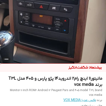
مانیتور11 اینچ رام۲ اندروید1۴ پژو پارس و 405 مدل T3L
برند vox media
Monitor 11 inch ROM2 Android 12 Peugeot Pars and 405 model T3L brand
vox media
برند:
وکس مدیا VOX MEDIA
جانبی پشنهادی