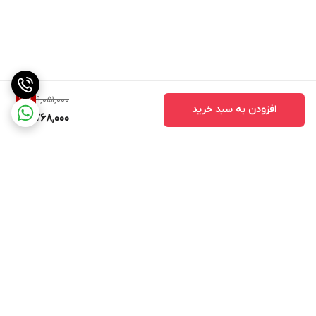
9,051,000
14
%
افزودن به سبد خرید
7,768,000
برگشت به بالا