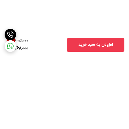
9,051,000
14
%
افزودن به سبد خرید
7,768,000
برگشت به بالا