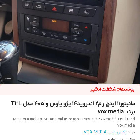
مانیتور11 اینچ رام۲ اندروید1۴ پژو پارس و 405 مدل T3L
برند vox media
Monitor 11 inch ROM2 Android 12 Peugeot Pars and 405 model T3L brand
vox media
برند:
وکس مدیا VOX MEDIA
جانبی پشنهادی