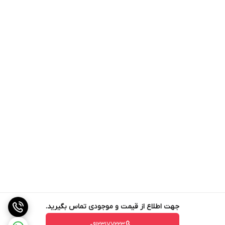
جهت اطلاع از قیمت و موجودی تماس بگیرید.
09123177223