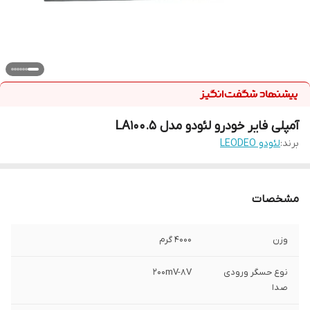
آمپلی فایر خودرو لئودو مدل LA100.5
برند:
لئودو LEODEO
مشخصات
وزن
4000 گرم
نوع حسگر ورودی
200mV-8V
صدا