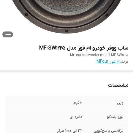
ساب ووفر خودرو ام فور مدل MF-SW1225
M4 car subwoofer model MF-SW1225
برند:
ام فور MFour
مشخصات
وزن
3 گرم
نوع بلندگو
دایره ای
فرکانس پاسخ‌گویی
32 الی 1000 هرتز