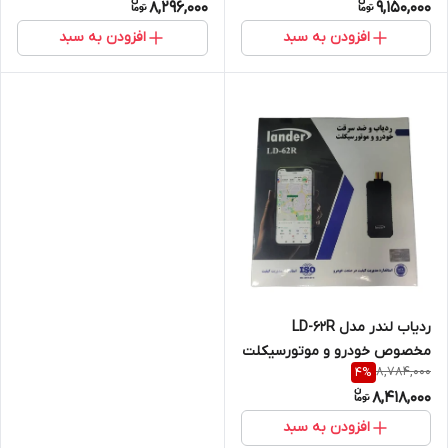
8,296,000
9,150,000
افزودن به سبد
افزودن به سبد
ردیاب لندر مدل LD-62R
مخصوص خودرو و موتورسیکلت
8,784,000
4
%
8,418,000
افزودن به سبد