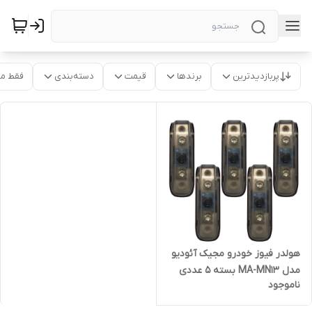
پربازدیدترین
برندها
قیمت
دسته‌بندی
فقط م
هولدر فیوز خودرو مجیک آئودیو
مدل MA-MN13 بسته 5 عددی
ناموجود