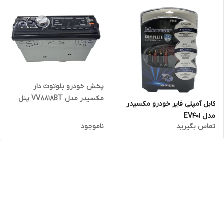
پخش خودرو بلوتوث دار
مکسیدر مدل VV8818BT پنل
کابل آمپلی فایر خودرو مکسیدر
متحرک
مدل EV401
تماس بگیرید
ناموجود