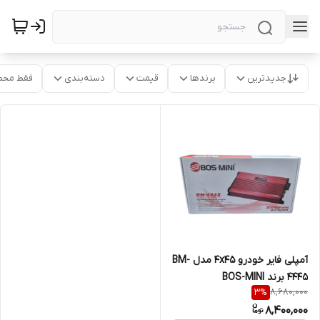
جدیدترین
برندها
قیمت
دسته‌بندی
فقط محص
آمپلی فایر خودرو 4x45 مدل BM-
4445 برند BOS-MINI
8,680,000
3
%
8,400,000